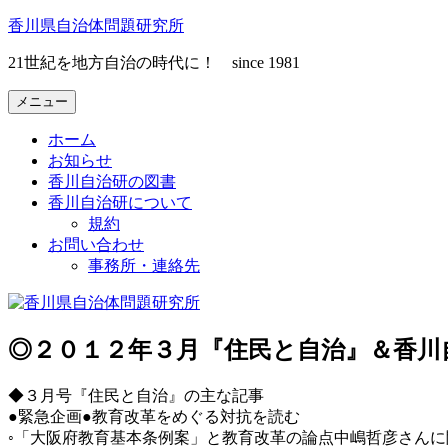
コ
香川県自治体問題研究所
ン
21世紀を地方自治の時代に！ since 1981
テ
ン
メニュー
ツ
へ
ホーム
ス
お知らせ
キ
香川自治研の図書
ッ
香川自治研について
プ
規約
お問い合わせ
事務所・連絡先
◎２０１２年３月『住民と自治』＆香川
◆３月号『住民と自治』の主な記事
●緊急企画●教育改革をめぐる対抗を読む
◦「大阪府教育基本条例案」と教育改革の論点中嶋哲彦さんに