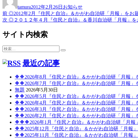
稿
稿
テ
tamura
2012年2月26日
お知らせ
者
日:
ゴ
前
前
◎2012年2月『住民と自治』＆かがわ自治研「月報」をお
投
リ
の
次
次
◎２０１２年４月『住民と自治』＆香川自治研「月報」を
ー
稿
投
の
稿:
投
サイト内検索
ナ
稿:
ビ
検
検
ゲ
索:
索
最近の記事
ー
シ
🔶🔶2026年8月『住民と自治』＆かがわ自治研「月報
ョ
🔶🔶2026年7月『住民と自治』＆かがわ自治研「月報
無題
2026年5月30日
ン
🔶🔶2026年5月『住民と自治』＆かがわ自治研「月報
🔶🔶2026年4月『住民と自治』＆かがわ自治研「月報
🔶🔶2026年3月『住民と自治』＆かがわ自治研「月報
🔶🔶2026年2月『住民と自治』＆かがわ自治研「月報
🔶🔶🔶2026年1月『住民と自治』＆かがわ自治研「月
🔶🔶2025年12月『住民と自治』＆かがわ自治研「月
🔶🔶2025年11月『住民と自治』＆かがわ自治研「月