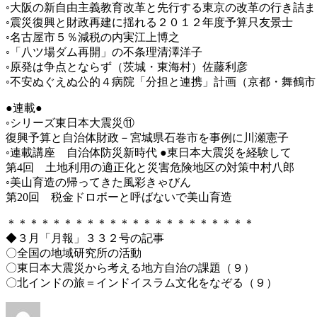
◦大阪の新自由主義教育改革と先行する東京の改革の行き詰ま
◦震災復興と財政再建に揺れる２０１２年度予算只友景士
◦名古屋市５％減税の内実江上博之
◦「八ツ場ダム再開」の不条理清澤洋子
◦原発は争点とならず（茨城・東海村）佐藤利彦
◦不安ぬぐえぬ公的４病院「分担と連携」計画（京都・舞鶴市
●連載●
◦シリーズ東日本大震災⑪
復興予算と自治体財政－宮城県石巻市を事例に川瀬憲子
◦連載講座 自治体防災新時代 ●東日本大震災を経験して
第4回 土地利用の適正化と災害危険地区の対策中村八郎
◦美山育造の帰ってきた風彩きゃびん
第20回 税金ドロボーと呼ばないで美山育造
＊＊＊＊＊＊＊＊＊＊＊＊＊＊＊＊＊＊＊＊＊＊
◆３月「月報」３３２号の記事
〇全国の地域研究所の活動
〇東日本大震災から考える地方自治の課題（９）
〇北インドの旅＝インドイスラム文化をなぞる（９）
投
投
カ