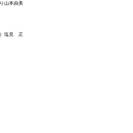
り山本由美
）塩見 正