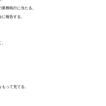
の業務執行に当たる。
会に報告する。
く。
。
をもって充てる。