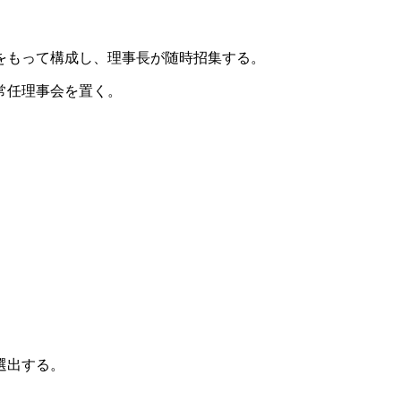
をもって構成し、理事長が随時招集する。
常任理事会を置く。
。
選出する。
る。