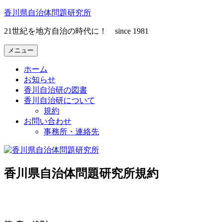
コ
香川県自治体問題研究所
ン
21世紀を地方自治の時代に！ since 1981
テ
ン
メニュー
ツ
へ
ホーム
ス
お知らせ
キ
香川自治研の図書
ッ
香川自治研について
プ
規約
お問い合わせ
事務所・連絡先
香川県自治体問題研究所規約