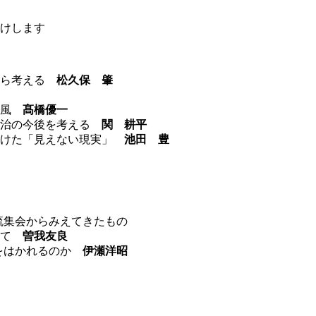
届けします
から考える
松久保 肇
い風
髙橋優一
自治の今後を考える
関 耕平
つけた「見えない現実」
池田 豊
交流集会からみえてきたもの
けて
曽我友良
生をはかれるのか
伊瀬洋昭