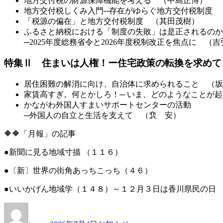
地方交付税の財源保障機能を考える （中島正博）
地方交付税しくみ入門─存在がゆらぐ地方交付税制度 
「税源の偏在」と地方交付税制度 （其田茂樹）
ふるさと納税における「制度の失敗」は是正されるのか
─2025年度総務省令と2026年度税制改正を焦点に （
特集Ⅱ 住まいは人権！ー住宅政策の転換を求めて
居住困難の解消に向け、自治体に求められること （坂
家賃高すぎ。何とかしろ！─ いま、どのようなことが
かながわ外国人すまいサポートセンターの活動
─外国人の自立と生活を支えて （裵 安）
🔶🔶「月報」の記事
●新聞に見る地域寸描 （１１６）
●〔新〕世界の街角あっちこっち（４６）
●いいかげん地域学（１４８）～１２月３日は香川県民の日
投
投
カ
稿
稿
テ