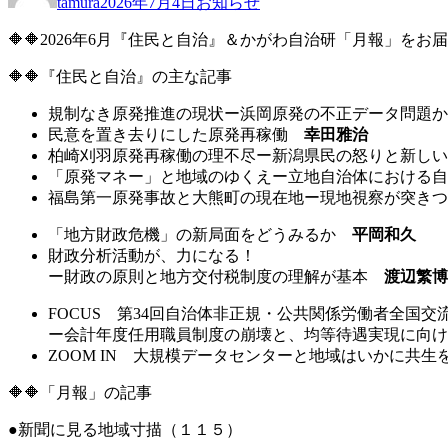
tamura
2026年7月4日
お知らせ
者
日:
ゴ
リ
🔶🔶2026年6月『住民と自治』＆かがわ自治研「月報」をお
ー
🔶🔶『住民と自治』の主な記事
規制なき原発推進の現状ー浜岡原発の不正データ問題
民意を置き去りにした原発再稼働
幸田雅治
柏崎刈羽原発再稼働の理不尽ー新潟県民の怒りと新し
「原発マネー」と地域のゆくえー立地自治体における
福島第一原発事故と大熊町の現在地ー現地視察が突き
「地方財政危機」の新局面をどうみるか
平岡和久
財政分析活動が、力になる！
ー財政の原則と地方交付税制度の理解が基本
渡辺繁博
FOCUS 第34回自治体非正規・公共関係労働者全国
ー会計年度任用職員制度の崩壊と、均等待遇実現に向
ZOOM IN 大規模データセンターと地域はいかに共
🔶🔶「月報」の記事
●新聞に見る地域寸描（１１５）