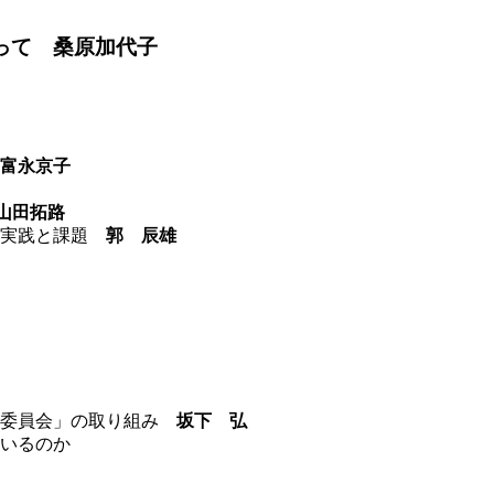
ぐって
桑原加代子
富永京子
山田拓路
の実践と課題
郭 辰雄
行委員会」の取り組み
坂下 弘
いるのか