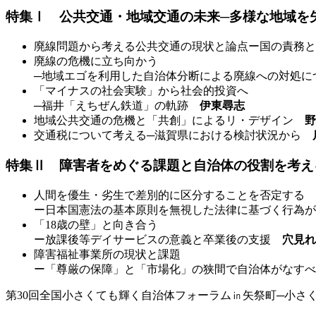
特集Ⅰ 公共交通・地域交通の未来─多様な地域を
廃線問題から考える公共交通の現状と論点ー国の責務
廃線の危機に立ち向かう
─地域エゴを利用した自治体分断による廃線への対処
「マイナスの社会実験」から社会的投資へ
─福井「えちぜん鉄道」の軌跡
伊東尋志
地域公共交通の危機と「共創」によるリ・デザイン
野
交通税について考える─滋賀県における検討状況から
特集Ⅱ 障害者をめぐる課題と自治体の役割を考え
人間を優生・劣生で差別的に区分することを否定する
ー日本国憲法の基本原則を無視した法律に基づく行為
「18歳の壁」と向き合う
ー放課後等デイサービスの意義と卒業後の支援
穴見れ
障害福祉事業所の現状と課題
ー「尊厳の保障」と「市場化」の狭間で自治体がなす
第30回全国小さくても輝く自治体フォーラム㏌矢祭町─小