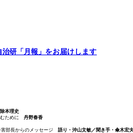
」
がわ自治研「月報」をお届けします
除本理史
生むために
丹野春香
市公害部長からのメッセージ
語り・沖山文敏／聞き手・傘木宏