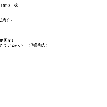
（菊池 稔）
吉弘憲介）
庭国晴）
起きているのか （佐藤和宏）