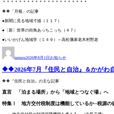
＊＊＊＊＊＊＊＊＊＊＊＊＊＊＊＊＊＊＊＊＊
🔶🔶「月報」の記事
●新聞に見る地域寸描（１１７）
●〔新〕世界の街角あっちこっち（４７）
●いいかげん地域学（１４９）～高松藩家老木村黙老
投
投
カ
稿
稿
テ
tamura
2026年8月1日
お知らせ
者
日:
ゴ
リ
🔶🔶2026年7月『住民と自治』＆か
ー
🔶🔶『住民と自治』の主な記事
直言 「泊まる場所」から「地域とつなぐ場」へ 
特集Ⅰ 地方交付税制度は機能しているか─税源の