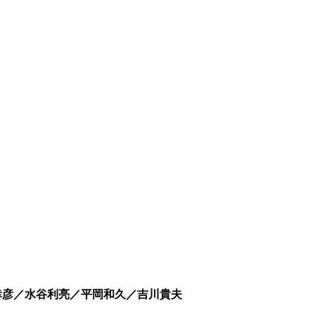
幸彦／水谷利亮／平岡和久／吉川貴夫