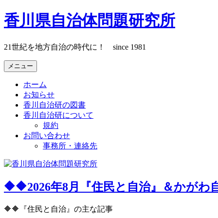
コ
香川県自治体問題研究所
ン
テ
ン
21世紀を地方自治の時代に！ since 1981
ツ
へ
メニュー
ス
ホーム
キ
お知らせ
ッ
香川自治研の図書
プ
香川自治研について
規約
お問い合わせ
事務所・連絡先
🔶🔶2026年8月『住民と自治』＆か
🔶🔶『住民と自治』の主な記事