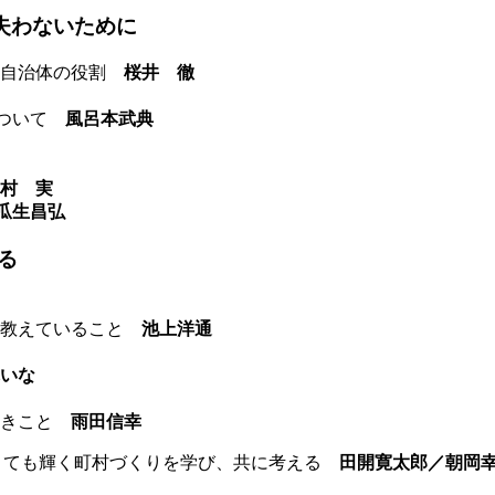
失わないために
と自治体の役割
桜井 徹
について
風呂本武典
村 実
瓜生昌弘
る
が教えていること
池上洋通
いな
べきこと
雨田信幸
さくても輝く町村づくりを学び、共に考える
田開寛太郎／朝岡