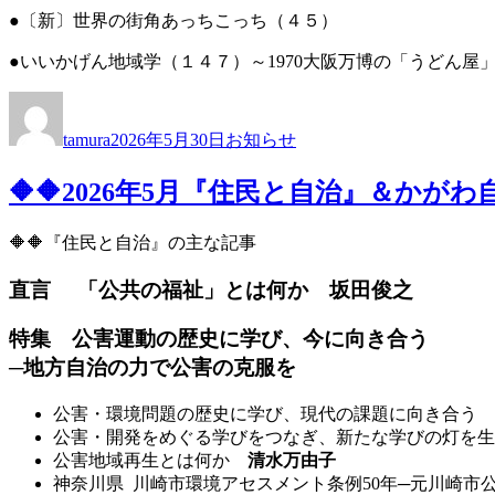
●〔新〕世界の街角あっちこっち（４５）
●いいかげん地域学（１４７）～1970大阪万博の「うどん屋
投
投
カ
稿
稿
テ
tamura
2026年5月30日
お知らせ
者
日:
ゴ
リ
🔶🔶2026年5月『住民と自治』＆か
ー
🔶🔶『住民と自治』の主な記事
直言 「公共の福祉」とは何か
坂田俊之
特集 公害運動の歴史に学び、今に向き合う
─地方自治の力で公害の克服を
公害・環境問題の歴史に学び、現代の課題に向き合う
公害・開発をめぐる学びをつなぎ、新たな学びの灯を
公害地域再生とは何か
清水万由子
神奈川県 川崎市環境アセスメント条例50年─元川崎