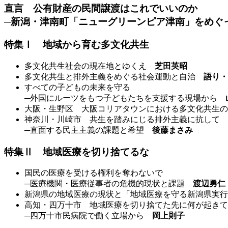
直言 公有財産の民間譲渡はこれでいいのか
─新潟・津南町「ニューグリーンピア津南」をめ
特集Ⅰ 地域から育む多文化共生
多文化共生社会の現在地とゆくえ
芝田英昭
多文化共生と排外主義をめぐる社会運動と自治
語り・
すべての子どもの未来を守る
─外国にルーツをもつ子どもたちを支援する現場から
大阪・生野区 大阪コリアタウンにおける多文化共生
神奈川・川崎市 共生を踏みにじる排外主義に抗して
─直面する民主主義の課題と希望
後藤まさみ
特集Ⅱ 地域医療を切り捨てるな
国民の医療を受ける権利を奪わないで
─医療機関・医療従事者の危機的現状と課題
渡辺勇仁
新潟県の地域医療の現状と「地域医療を守る新潟県実
高知・四万十市 地域医療を切り捨てた先に何が起きて
─四万十市民病院で働く立場から
岡上則子