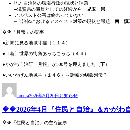
地方自治体の環境行政の現状と課題
─滋賀県の職員としての経験から
児玉 崇
アスベスト公害は終わっていない
─自治体におけるアスベスト対策の現状と課題
南 慎
🔶🔶「月報」の記事
●新聞に見る地域寸描（１１４）
●〔新〕世界の街角あっちこっち（４４）
●かがわ自治研「月報」が500号を迎えました（下）
●いいかげん地域学（１４６）～讃岐の剣豪列伝？
投
投
カ
稿
稿
テ
tamura
2026年5月20日
お知らせ
者
日:
ゴ
リ
🔶🔶2026年4月『住民と自治』＆か
ー
🔶🔶『住民と自治』の主な記事