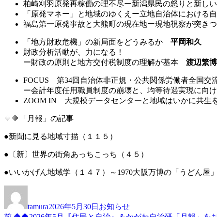
柏崎刈羽原発再稼働の理不尽ー新潟県民の怒りと新し
「原発マネー」と地域のゆくえー立地自治体における
福島第一原発事故と大熊町の現在地ー現地視察が突き
「地方財政危機」の新局面をどうみるか
平岡和久
財政分析活動が、力になる！
ー財政の原則と地方交付税制度の理解が基本
渡辺繁博
FOCUS 第34回自治体非正規・公共関係労働者全国
ー会計年度任用職員制度の崩壊と、均等待遇実現に向
ZOOM IN 大規模データセンターと地域はいかに共
🔶🔶「月報」の記事
●新聞に見る地域寸描（１１５）
●〔新〕世界の街角あっちこっち（４５）
●いいかげん地域学（１４７）～1970大阪万博の「うどん屋
投
投
カ
稿
稿
テ
tamura
2026年5月30日
お知らせ
者
日:
ゴ
前
前
🔶🔶2026年5月『住民と自治』＆かがわ自治研「月報」を