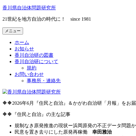
コ
香川県自治体問題研究所
ン
21世紀を地方自治の時代に！ since 1981
テ
ン
メニュー
ツ
へ
ホーム
ス
お知らせ
キ
香川自治研の図書
ッ
香川自治研について
プ
規約
お問い合わせ
事務所・連絡先
🔶🔶2026年6月『住民と自治』＆かがわ自治研「月報」をお
🔶🔶『住民と自治』の主な記事
規制なき原発推進の現状ー浜岡原発の不正データ問題
民意を置き去りにした原発再稼働
幸田雅治