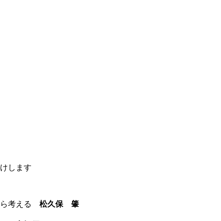
届けします
から考える
松久保 肇