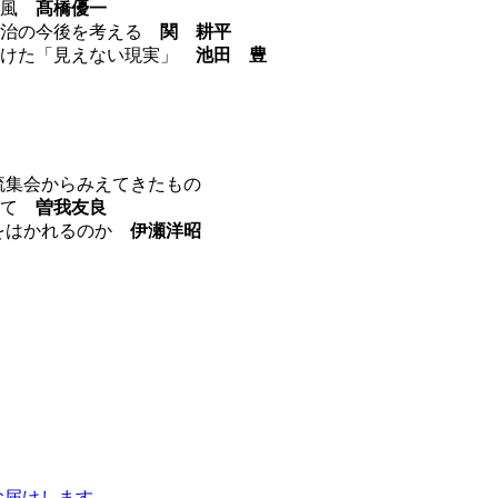
い風
髙橋優一
自治の今後を考える
関 耕平
つけた「見えない現実」
池田 豊
交流集会からみえてきたもの
けて
曽我友良
生をはかれるのか
伊瀬洋昭
」
お届けします