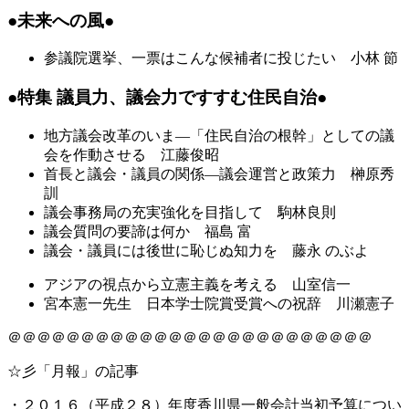
●未来への風●
参議院選挙、一票はこんな候補者に投じたい
小林 節
●特集 議員力、議会力ですすむ住民自治●
地方議会改革のいま―「住民自治の根幹」としての議
会を作動させる
江藤俊昭
首長と議会・議員の関係―議会運営と政策力
榊原秀
訓
議会事務局の充実強化を目指して
駒林良則
議会質問の要諦は何か
福島 富
議会・議員には後世に恥じぬ知力を
藤永 のぶよ
アジアの視点から立憲主義を考える
山室信一
宮本憲一先生 日本学士院賞受賞への祝辞
川瀬憲子
＠＠＠＠＠＠＠＠＠＠＠＠＠＠＠＠＠＠＠＠＠＠＠＠＠
☆彡「月報」の記事
・２０１６（平成２８）年度香川県一般会計当初予算につい