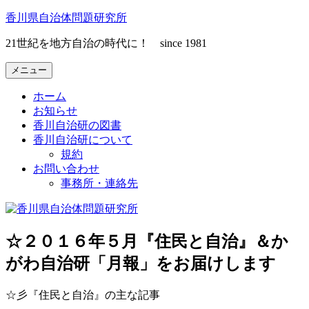
コ
香川県自治体問題研究所
ン
21世紀を地方自治の時代に！ since 1981
テ
ン
メニュー
ツ
へ
ホーム
ス
お知らせ
キ
香川自治研の図書
ッ
香川自治研について
プ
規約
お問い合わせ
事務所・連絡先
☆２０１６年５月『住民と自治』＆か
がわ自治研「月報」をお届けします
☆彡『住民と自治』の主な記事