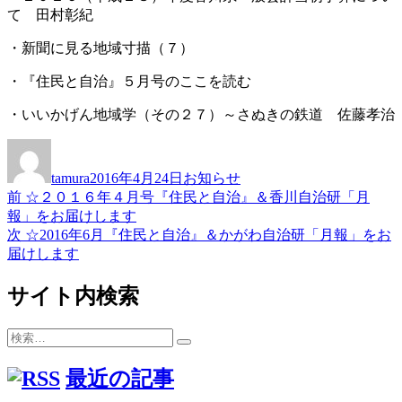
て 田村彰紀
・新聞に見る地域寸描（７）
・『住民と自治』５月号のここを読む
・いいかげん地域学（その２７）～さぬきの鉄道 佐藤孝治
投
投
カ
稿
稿
テ
tamura
2016年4月24日
お知らせ
者
日:
ゴ
前
前
☆２０１６年４月号『住民と自治』＆香川自治研「月
投
リ
の
報」をお届けします
ー
稿
投
次
次
☆2016年6月『住民と自治』＆かがわ自治研「月報」をお
稿:
の
届けします
ナ
投
ビ
稿:
サイト内検索
ゲ
検
ー
検
索:
索
シ
最近の記事