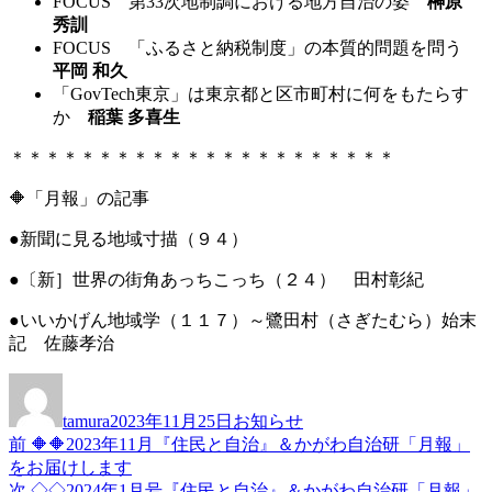
FOCUS 第33次地制調における地方自治の姿
榊原
秀訓
FOCUS 「ふるさと納税制度」の本質的問題を問う
平岡 和久
「GovTech東京」は東京都と区市町村に何をもたらす
か
稲葉 多喜生
＊＊＊＊＊＊＊＊＊＊＊＊＊＊＊＊＊＊＊＊＊＊
🔶「月報」の記事
●新聞に見る地域寸描（９４）
●〔新］世界の街角あっちこっち（２４） 田村彰紀
●いいかげん地域学（１１７）～鷺田村（さぎたむら）始末
記 佐藤孝治
投
投
カ
稿
稿
テ
tamura
2023年11月25日
お知らせ
者
日:
ゴ
前
前
🔶🔶2023年11月『住民と自治』＆かがわ自治研「月報」
投
リ
の
をお届けします
ー
稿
投
次
次
◇◇2024年1月号『住民と自治』＆かがわ自治研「月報」