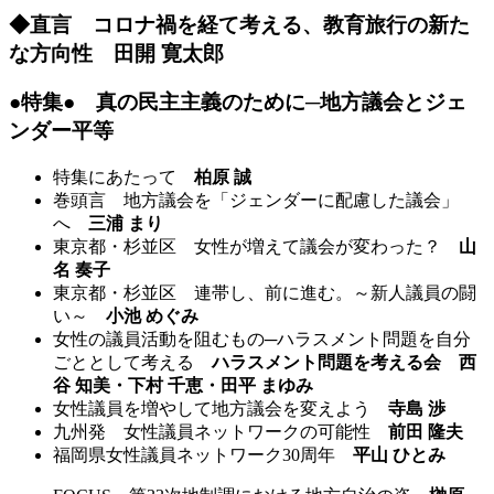
◆直言 コロナ禍を経て考える、教育旅行の新た
な方向性
田開 寛太郎
●特集● 真の民主主義のために─地方議会とジェ
ンダー平等
特集にあたって
柏原 誠
巻頭言 地方議会を「ジェンダーに配慮した議会」
へ
三浦 まり
東京都・杉並区 女性が増えて議会が変わった？
山
名 奏子
東京都・杉並区 連帯し、前に進む。～新人議員の闘
い～
小池 めぐみ
女性の議員活動を阻むもの─ハラスメント問題を自分
ごととして考える
ハラスメント問題を考える会 西
谷 知美・下村 千恵・田平 まゆみ
女性議員を増やして地方議会を変えよう
寺島 渉
九州発 女性議員ネットワークの可能性
前田 隆夫
福岡県女性議員ネットワーク30周年
平山 ひとみ