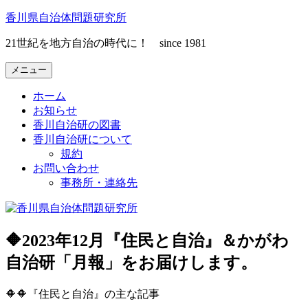
コ
香川県自治体問題研究所
ン
21世紀を地方自治の時代に！ since 1981
テ
ン
メニュー
ツ
へ
ホーム
ス
お知らせ
キ
香川自治研の図書
ッ
香川自治研について
プ
規約
お問い合わせ
事務所・連絡先
🔶2023年12月『住民と自治』＆かがわ
自治研「月報」をお届けします。
🔶🔶『住民と自治』の主な記事