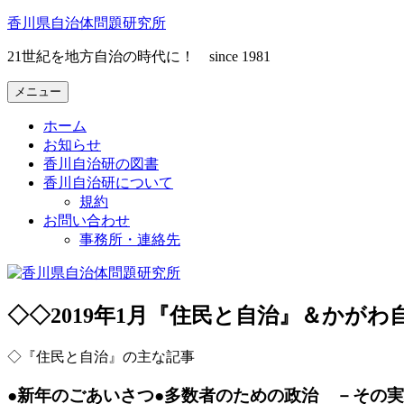
コ
香川県自治体問題研究所
ン
21世紀を地方自治の時代に！ since 1981
テ
ン
メニュー
ツ
へ
ホーム
ス
お知らせ
キ
香川自治研の図書
ッ
香川自治研について
プ
規約
お問い合わせ
事務所・連絡先
◇◇2019年1月『住民と自治』＆かが
◇『住民と自治』の主な記事
●新年のごあいさつ●多数者のための政治 －その