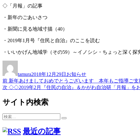
◇「月報」の記事
・新年のごあいさつ
・新聞に見る地域寸描（40）
・2019年1月号『住民と自治』のここを読む
・いいかげん地域学（その59）～イノシシ・ちょっと深く探
投
投
カ
稿
稿
テ
tamura
2018年12月29日
お知らせ
者
日:
ゴ
前
前
新年あけましておめでとうございます 本年もご指導ご支
投
リ
の
次
次
◇◇2019年2月『住民の自治』＆かがわ自治研「月報」を
ー
稿
投
の
稿:
投
サイト内検索
ナ
稿:
ビ
検
検
ゲ
索:
索
最近の記事
ー