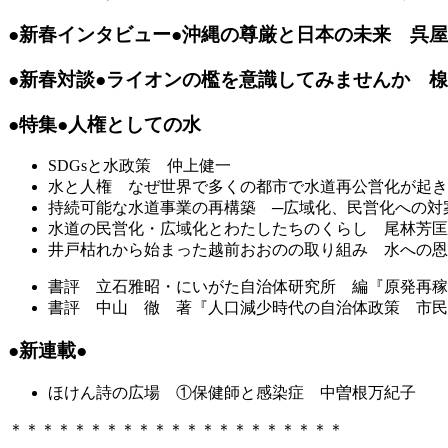
●新春インタビュー●沖縄の尊厳と日本の未来 呉
●新春対談●ライオンの檻を意識してみませんか
楾
●特集●人権としての水
SDGsと水政策
仲上健一
水と人権 なぜ世界で多くの都市で水道再公営化が起
持続可能な水道事業の再構築 ─広域化、民営化への
水道の民営化・広域化とわたしたちのくらし
尾林芳匡
井戸枯れから始まった越前おおのの取り組み 水への恩返し～Carr
書評 立石雅昭・にいがた自治体研究所 編『原発再
書評 中山 徹 著『人口減少時代の自治体政策 市
●新連載●
ほけん詩の広場 ①保健師と感染症
中曽根万紀子
＊＊＊＊＊＊＊＊＊＊＊＊＊＊＊＊＊＊＊＊＊