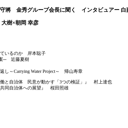
屋守將 金秀グループ会長に聞く
インタビュアー 白
 大樹×朝岡 幸彦
きているのか
岸本聡子
対案─
近藤夏樹
ying Water Project～
帰山寿章
稼働と自治体 民意が動かす「3つの検証」』
村上達也
民共同自治体への展望』
桜田照雄