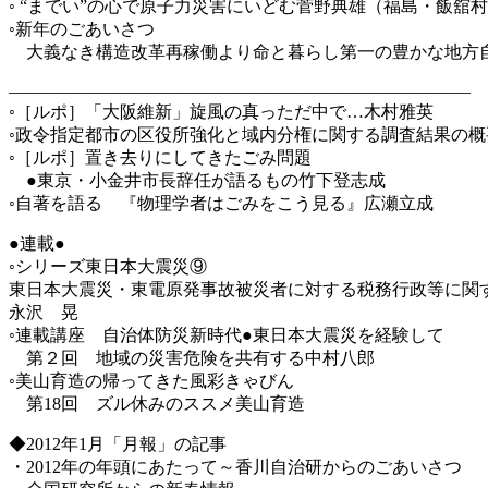
◦ “までい”の心で原子力災害にいどむ菅野典雄（福島・飯舘
◦新年のごあいさつ
大義なき構造改革再稼働より命と暮らし第一の豊かな地方
——————————————————————————–
◦［ルポ］「大阪維新」旋風の真っただ中で…木村雅英
◦政令指定都市の区役所強化と域内分権に関する調査結果の概
◦［ルポ］置き去りにしてきたごみ問題
●東京・小金井市長辞任が語るもの竹下登志成
◦自著を語る 『物理学者はごみをこう見る』広瀬立成
●連載●
◦シリーズ東日本大震災⑨
東日本大震災・東電原発事故被災者に対する税務行政等に関
永沢 晃
◦連載講座 自治体防災新時代●東日本大震災を経験して
第２回 地域の災害危険を共有する中村八郎
◦美山育造の帰ってきた風彩きゃびん
第18回 ズル休みのススメ美山育造
◆2012年1月「月報」の記事
・2012年の年頭にあたって～香川自治研からのごあいさつ