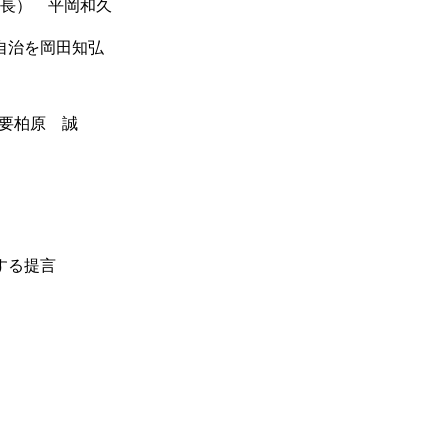
村長） 平岡和久
自治を岡田知弘
要柏原 誠
する提言