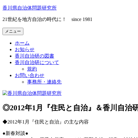
コ
香川県自治体問題研究所
ン
21世紀を地方自治の時代に！ since 1981
テ
ン
メニュー
ツ
へ
ホーム
ス
お知らせ
キ
香川自治研の図書
ッ
香川自治研について
プ
規約
お問い合わせ
事務所・連絡先
◎2012年1月『住民と自治』＆香川自
◆2012年1月『住民と自治』の主な内容
●新春対談●