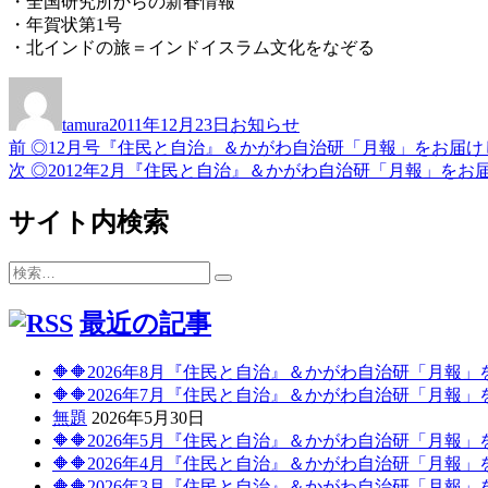
・全国研究所からの新春情報
・年賀状第1号
・北インドの旅＝インドイスラム文化をなぞる
投
投
カ
稿
稿
テ
tamura
2011年12月23日
お知らせ
者
日:
ゴ
前
前
◎12月号『住民と自治』＆かがわ自治研「月報」をお届け
投
リ
の
次
次
◎2012年2月『住民と自治』＆かがわ自治研「月報」をお
ー
稿
投
の
稿:
投
サイト内検索
ナ
稿:
ビ
検
検
ゲ
索:
索
最近の記事
ー
シ
🔶🔶2026年8月『住民と自治』＆かがわ自治研「月報
ョ
🔶🔶2026年7月『住民と自治』＆かがわ自治研「月報
無題
2026年5月30日
ン
🔶🔶2026年5月『住民と自治』＆かがわ自治研「月報
🔶🔶2026年4月『住民と自治』＆かがわ自治研「月報
🔶🔶2026年3月『住民と自治』＆かがわ自治研「月報