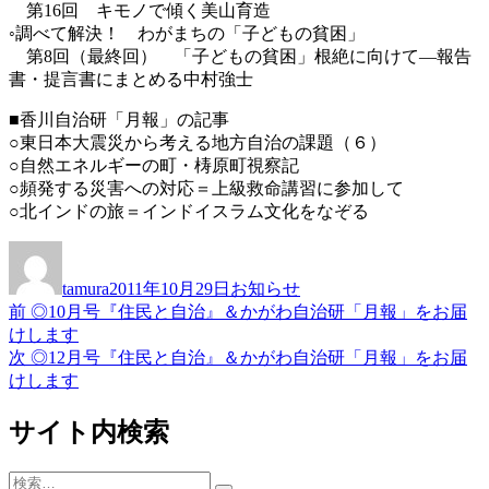
第16回 キモノで傾く美山育造
◦調べて解決！ わがまちの「子どもの貧困」
第8回（最終回） 「子どもの貧困」根絶に向けて―報告
書・提言書にまとめる中村強士
■香川自治研「月報」の記事
○東日本大震災から考える地方自治の課題（６）
○自然エネルギーの町・梼原町視察記
○頻発する災害への対応＝上級救命講習に参加して
○北インドの旅＝インドイスラム文化をなぞる
投
投
カ
稿
稿
テ
tamura
2011年10月29日
お知らせ
者
日:
ゴ
前
前
◎10月号『住民と自治』＆かがわ自治研「月報」をお届
投
リ
の
けします
ー
稿
投
次
次
◎12月号『住民と自治』＆かがわ自治研「月報」をお届
稿:
の
けします
ナ
投
ビ
稿:
サイト内検索
ゲ
検