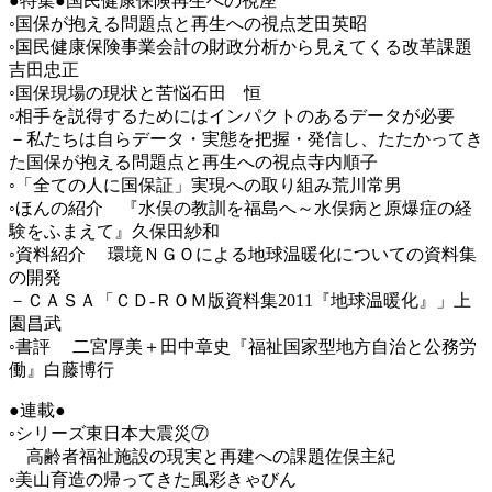
●特集●国民健康保険再生への視座
◦国保が抱える問題点と再生への視点芝田英昭
◦国民健康保険事業会計の財政分析から見えてくる改革課題
吉田忠正
◦国保現場の現状と苦悩石田 恒
◦相手を説得するためにはインパクトのあるデータが必要
－私たちは自らデータ・実態を把握・発信し、たたかってき
た国保が抱える問題点と再生への視点寺内順子
◦「全ての人に国保証」実現への取り組み荒川常男
◦ほんの紹介 『水俣の教訓を福島へ～水俣病と原爆症の経
験をふまえて』久保田紗和
◦資料紹介 環境ＮＧＯによる地球温暖化についての資料集
の開発
－ＣＡＳＡ「ＣＤ-ＲＯＭ版資料集2011『地球温暖化』」上
園昌武
◦書評 二宮厚美＋田中章史『福祉国家型地方自治と公務労
働』白藤博行
●連載●
◦シリーズ東日本大震災⑦
高齢者福祉施設の現実と再建への課題佐俣主紀
◦美山育造の帰ってきた風彩きゃびん