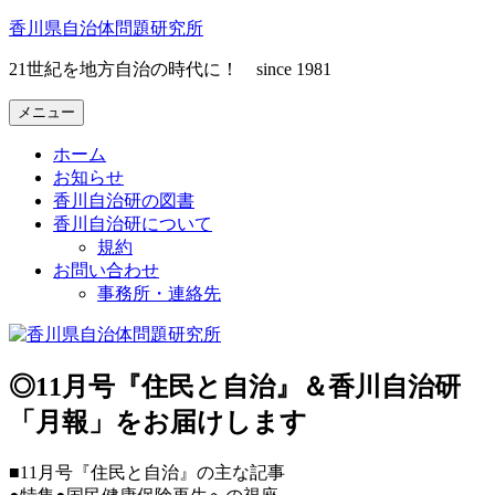
コ
香川県自治体問題研究所
ン
21世紀を地方自治の時代に！ since 1981
テ
ン
メニュー
ツ
へ
ホーム
ス
お知らせ
キ
香川自治研の図書
ッ
香川自治研について
プ
規約
お問い合わせ
事務所・連絡先
◎11月号『住民と自治』＆香川自治研
「月報」をお届けします
■11月号『住民と自治』の主な記事