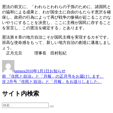
憲法の前文に、「われらとわれらの子孫のために、諸国民と
の協和による成果と、わが国全土に自由のもたらす恵沢を確
保し、政府の行為によって再び戦争の惨禍が起こることのな
いやうにすることを決意し、ここに主権が国民に存すること
を宣言し、この憲法を確定する」とあります。
憲法第８章の地方自治こそが国民主権を実現するカギです。
崇高な使命感をもって、新しい地方自治の創造に邁進しまし
ょう。
正月元旦 理事長 田村彰紀
投
投
カ
稿
稿
テ
tamura
2010年1月1日
お知らせ
者
日:
ゴ
前
前
『住民と自治』と「月報」の正月号をお届けします。
投
リ
の
次
次
2月号『住民と自治』と「月報」をお送りしました。
ー
稿
投
の
稿:
投
サイト内検索
ナ
稿:
ビ
検
検
ゲ
索:
索