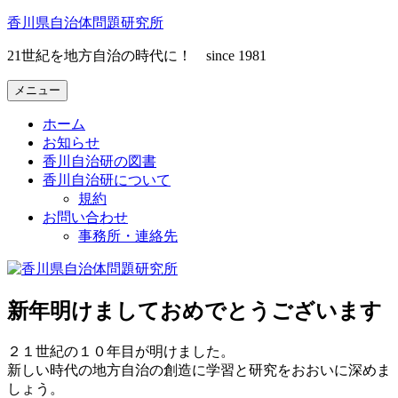
コ
香川県自治体問題研究所
ン
21世紀を地方自治の時代に！ since 1981
テ
ン
メニュー
ツ
へ
ホーム
ス
お知らせ
キ
香川自治研の図書
ッ
香川自治研について
プ
規約
お問い合わせ
事務所・連絡先
新年明けましておめでとうございます
２１世紀の１０年目が明けました。
新しい時代の地方自治の創造に学習と研究をおおいに深めま
しょう。