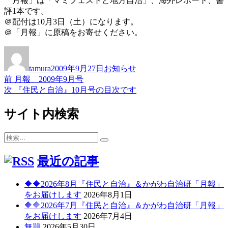
「月報」は「マミフェストと地方自治」、海外レポート、書
評1本です。
＠配付は10月3日（土）になります。
＠「月報」に原稿をお寄せください。
投
投
カ
稿
稿
テ
tamura
2009年9月27日
お知らせ
者
日:
ゴ
前
前
月報 2009年9月号
投
リ
の
次
次
『住民と自治』10月号の目次です
ー
稿
投
の
稿:
投
サイト内検索
ナ
稿:
ビ
検
検
ゲ
索:
索
最近の記事
ー
シ
🔶🔶2026年8月『住民と自治』＆かがわ自治研「月報」
ョ
をお届けします
2026年8月1日
🔶🔶2026年7月『住民と自治』＆かがわ自治研「月報」
ン
をお届けします
2026年7月4日
無題
2026年5月30日