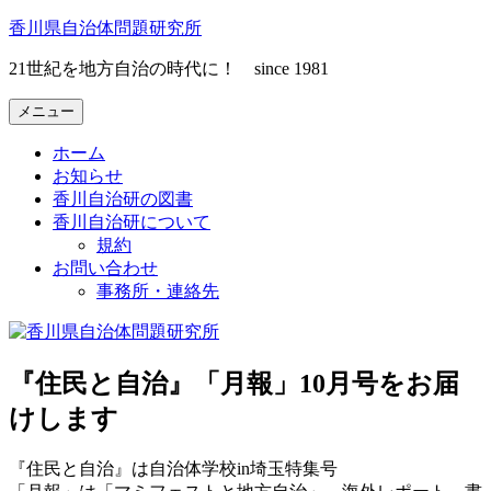
コ
香川県自治体問題研究所
ン
21世紀を地方自治の時代に！ since 1981
テ
ン
メニュー
ツ
へ
ホーム
ス
お知らせ
キ
香川自治研の図書
ッ
香川自治研について
プ
規約
お問い合わせ
事務所・連絡先
『住民と自治』「月報」10月号をお届
けします
『住民と自治』は自治体学校in埼玉特集号